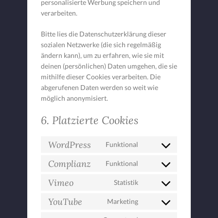
personalisierte Werbung speichern und
verarbeiten.
Bitte lies die Datenschutzerklärung dieser
sozialen Netzwerke (die sich regelmäßig
ändern kann), um zu erfahren, wie sie mit
deinen (persönlichen) Daten umgehen, die sie
mithilfe dieser Cookies verarbeiten. Die
abgerufenen Daten werden so weit wie
möglich anonymisiert.
6. Platzierte Cookies
WordPress
Funktional
Consent
to
Complianz
Funktional
Consent
service
to
Vimeo
wordpress
Statistik
Consent
service
to
YouTube
complianz
Marketing
Consent
service
to