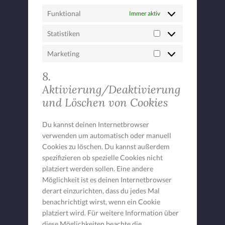
Funktional
Immer aktiv
Statistiken
Statistiken
Marketing
Marketing
8.
Aktivierung/Deaktivierung
und Löschen von Cookies
Du kannst deinen Internetbrowser
verwenden um automatisch oder manuell
Cookies zu löschen. Du kannst außerdem
spezifizieren ob spezielle Cookies nicht
platziert werden sollen. Eine andere
Möglichkeit ist es deinen Internetbrowser
derart einzurichten, dass du jedes Mal
benachrichtigt wirst, wenn ein Cookie
platziert wird. Für weitere Information über
diese Möglichkeiten beachte die