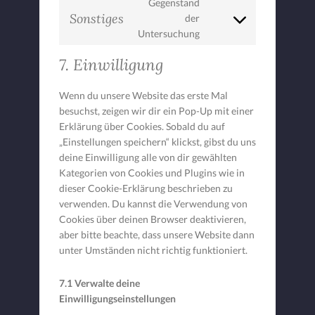
vimeo
Gegenstand
service
Sonstiges
der
Consent
youtube
Untersuchung
to
service
7. Einwilligung
sonstiges
Wenn du unsere Website das erste Mal
besuchst, zeigen wir dir ein Pop-Up mit einer
Erklärung über Cookies. Sobald du auf
„Einstellungen speichern“ klickst, gibst du uns
deine Einwilligung alle von dir gewählten
Kategorien von Cookies und Plugins wie in
dieser Cookie-Erklärung beschrieben zu
verwenden. Du kannst die Verwendung von
Cookies über deinen Browser deaktivieren,
aber bitte beachte, dass unsere Website dann
unter Umständen nicht richtig funktioniert.
7.1 Verwalte deine
Einwilligungseinstellungen