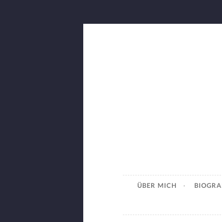
Zum
Inhalt
springen
Carmen 
Tanzpädagogik – Choreo
ÜBER MICH
BIOGRA